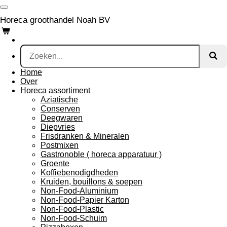
Ga
direct
Horeca groothandel Noah BV
naar
de
hoofdinhoud
Home
Over
Horeca assortiment
Aziatische
Conserven
Deegwaren
Diepvries
Frisdranken & Mineralen
Postmixen
Gastronoble ( horeca apparatuur )
Groente
Koffiebenodigdheden
Kruiden, bouillons & soepen
Non-Food-Aluminium
Non-Food-Papier Karton
Non-Food-Plastic
Non-Food-Schuim