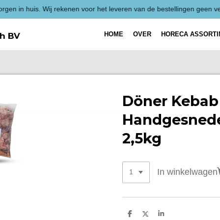
HOME
OVER
HORECA ASSORT
h BV
Döner Kebab 
Handgesned
2,5kg
In winkelwagen
D
D
S