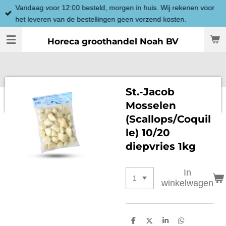
Vandaag voor 12:00 besteld, morgen in huis. Wij rekenen voor
Ga
het leveren van de bestellingen geen verzend kosten.
direct
naar
Horeca groothandel Noah BV
de
hoofdinhoud
St.-Jacob
Mosselen
(Scallops/Coquil
le) 10/20
diepvries 1kg
In
winkelwagen
D
D
S
D