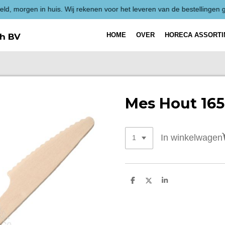
HOME
OVER
HORECA ASSORT
h BV
Mes Hout 16
In winkelwagen
D
D
S
e
e
h
l
e
a
e
l
r
n
e