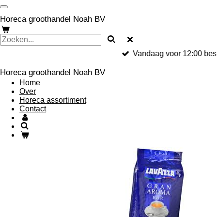
Ga
direct
Horeca groothandel Noah BV
naar
de
hoofdinhoud
Vandaag voor 12:00 best
Horeca groothandel Noah BV
Home
Over
Horeca assortiment
Contact