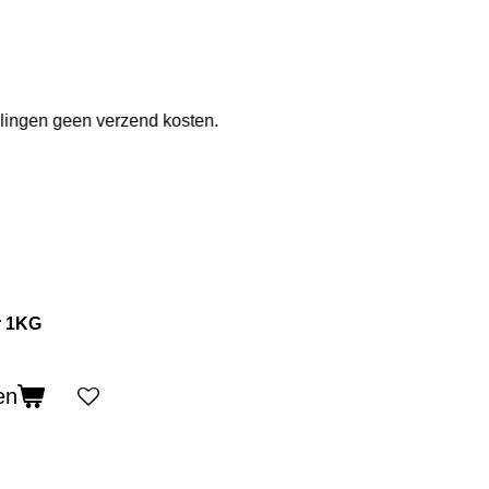
llingen geen verzend kosten.
r 1KG
en