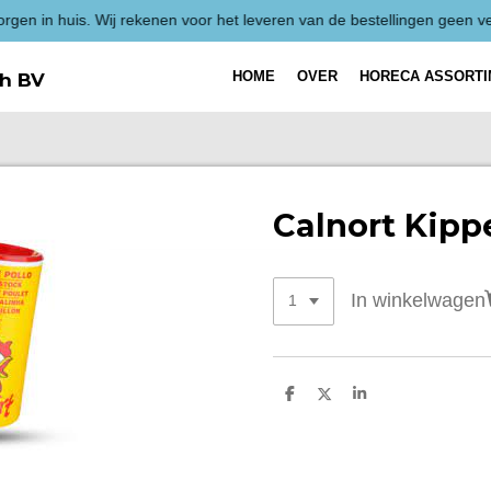
HOME
OVER
HORECA ASSORT
h BV
Calnort Kipp
In winkelwagen
D
D
S
e
e
h
l
e
a
e
l
r
n
e