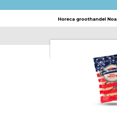
Ga
direct
naar
Horeca groothandel Noa
de
hoofdinhoud