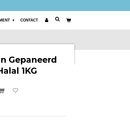
IMENT
CONTACT
an Gepaneerd
alal 1KG