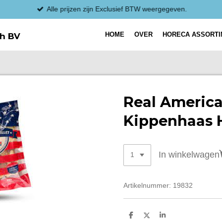
Alle prijzen zijn Exclusief BTW weergegeven.
HOME
OVER
HORECA ASSORT
h BV
Real Americ
Kippenhaas H
In winkelwagen
Artikelnummer:
19832
D
D
S