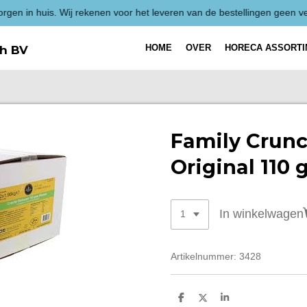
Alle p
HOME
OVER
HORECA ASSORT
h BV
Family Crunc
Original 110 
In winkelwagen
Artikelnummer:
3428
D
D
S