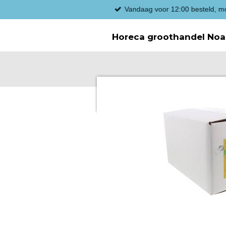
ten.
Ga
direct
naar
Horeca groothandel Noa
de
hoofdinhoud