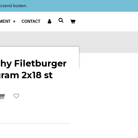
rijzen zijn Exclusief BTW weergegeven.
IMENT
CONTACT
hy Filetburger
gram 2x18 st