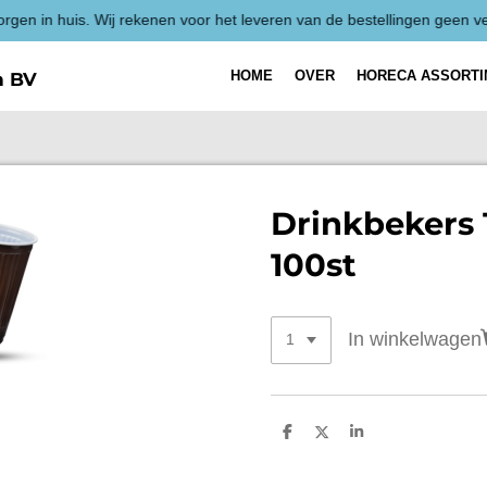
HOME
OVER
HORECA ASSORT
h BV
Drinkbekers
100st
In winkelwagen
D
D
S
e
e
h
l
e
a
e
l
r