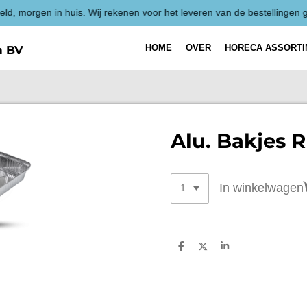
HOME
OVER
HORECA ASSORT
h BV
Alu. Bakjes R
In winkelwagen
D
D
S
e
e
h
l
e
a
e
l
r
n
e