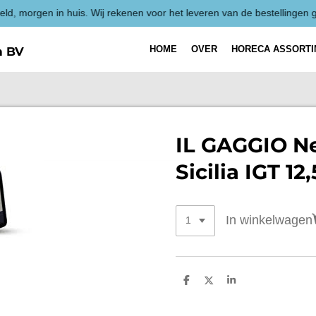
HOME
OVER
HORECA ASSORT
h BV
IL GAGGIO N
Sicilia IGT 12
In winkelwagen
D
D
S
e
e
h
l
e
a
e
l
r