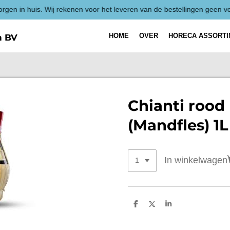
HOME
OVER
HORECA ASSORT
h BV
Chianti rood
(Mandfles) 1L
In winkelwagen
D
D
S
e
e
h
l
e
a
e
l
r