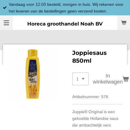
Vandaag voor 12:00 besteld, morgen in huis. Wij rekenen voor
Ga
het leveren van de bestellingen geen verzend kosten.
direct
naar
Horeca groothandel Noah BV
de
hoofdinhoud
Joppiesaus
850ml
In
winkelwagen
Artikelnummer:
576
Joppie® Original is een
gekoelde Hollandse saus
die ambachtelijk vers