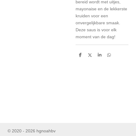
bereid wordt met uitjes,
mayonaise en de lekkerste
kruiden voor een
onvergelijkbare smaak.
Deze saus is voor elk
moment van de dag!
D
D
S
D
e
e
h
e
l
e
a
l
e
l
r
e
n
e
n
© 2020 - 2026 hgnoahbv