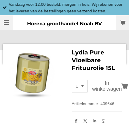
Vandaag voor 12:00 besteld, morgen in huis. Wij rekenen voor
Ga
het leveren van de bestellingen geen verzend kosten.
direct
naar
Horeca groothandel Noah BV
de
hoofdinhoud
Lydia Pure
Vloeibare
Frituurolie 15L
In
winkelwagen
Artikelnummer:
409646
D
D
S
D
e
e
h
e