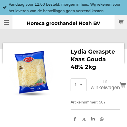
Vandaag voor 12:00 besteld, morgen in huis. Wij rekenen voor
Ga
het leveren van de bestellingen geen verzend kosten.
direct
naar
Horeca groothandel Noah BV
de
hoofdinhoud
Lydia Geraspte
Kaas Gouda
48% 2kg
In
winkelwagen
Artikelnummer:
507
D
D
S
D
e
e
h
e