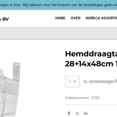
Alle prijzen 
HOME
OVER
HORECA ASSORT
h BV
Hemddraagt
28+14x48cm 
In winkelwagen
Artikelnummer:
2250
D
D
S