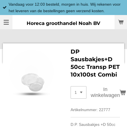
Vandaag voor 12:00 besteld, morgen in huis. Wij rekenen voor
Ga
het leveren van de bestellingen geen verzend kosten.
direct
naar
Horeca groothandel Noah BV
de
hoofdinhoud
DP
Sausbakjes+D
50cc Transp PET
10x100st Combi
In
winkelwagen
Artikelnummer:
22777
D.P. Sausbakjes +D 50cc