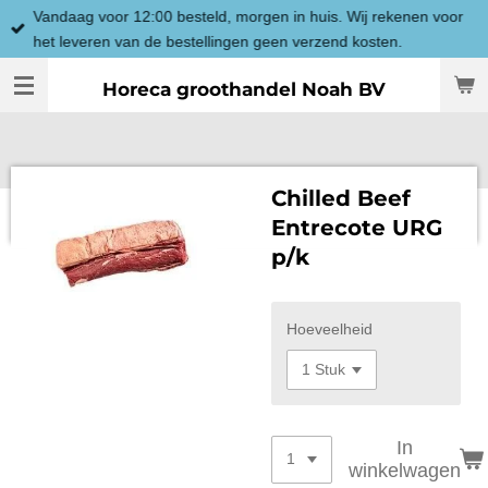
Vandaag voor 12:00 besteld, morgen in huis. Wij rekenen voor
Ga
het leveren van de bestellingen geen verzend kosten.
direct
naar
Horeca groothandel Noah BV
de
hoofdinhoud
Chilled Beef
Entrecote URG
p/k
Hoeveelheid
In
winkelwagen