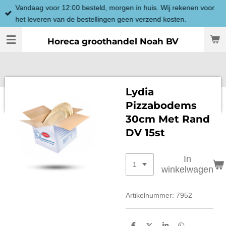
Vandaag voor 12:00 besteld, morgen in huis. Wij rekenen voor
Ga
het leveren van de bestellingen geen verzend kosten.
direct
naar
Horeca groothandel Noah BV
de
hoofdinhoud
Lydia
Pizzabodems
30cm Met Rand
DV 15st
In
winkelwagen
Artikelnummer:
7952