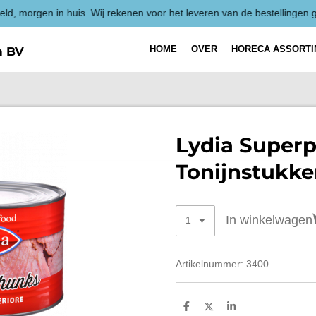
HOME
OVER
HORECA ASSORT
h BV
Lydia Superp
Tonijnstukke
In winkelwagen
Artikelnummer:
3400
D
D
S