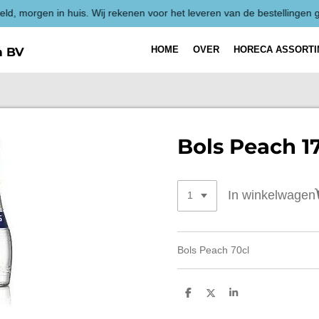
HOME
OVER
HORECA ASSORT
h BV
Bols Peach 1
In winkelwagen
Bols Peach 70cl
D
D
S
e
e
h
l
e
a