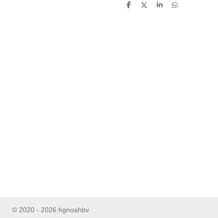
D
D
S
D
e
e
h
e
l
e
a
l
e
l
r
e
n
e
n
© 2020 - 2026 hgnoahbv