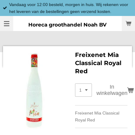
Vandaag voor 12:00 besteld, morgen in huis. Wij rekenen voor
Ga
het leveren van de bestellingen geen verzend kosten.
direct
naar
Horeca groothandel Noah BV
de
hoofdinhoud
Freixenet Mia
Classical Royal
Red
In
winkelwagen
Freixenet Mia Classical
Royal Red