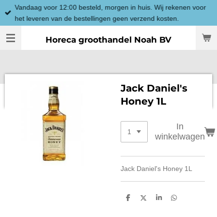
Vandaag voor 12:00 besteld, morgen in huis. Wij rekenen voor
Ga
het leveren van de bestellingen geen verzend kosten.
direct
naar
Horeca groothandel Noah BV
de
hoofdinhoud
Jack Daniel's
Honey 1L
In
winkelwagen
Jack Daniel's Honey 1L
D
D
S
D
e
e
h
e
l
e
a
l