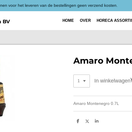
Alle prijzen zijn Ex
HOME
OVER
HORECA ASSORT
h BV
Amaro Monte
In winkelwagen
Amaro Montenegro 0.7L
D
D
S
e
e
h
l
e
a