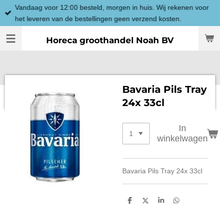
Vandaag voor 12:00 besteld, morgen in huis. Wij rekenen voor
Ga
het leveren van de bestellingen geen verzend kosten.
direct
naar
Horeca groothandel Noah BV
de
hoofdinhoud
Bavaria Pils Tray
24x 33cl
In
winkelwagen
Bavaria Pils Tray 24x 33cl
D
D
S
D
e
e
h
e
l
e
a
l