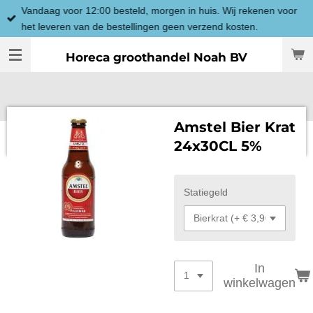
Vandaag voor 12:00 besteld, morgen in huis. Wij rekenen voor
Ga
het leveren van de bestellingen geen verzend kosten.
direct
naar
Horeca groothandel Noah BV
de
hoofdinhoud
Amstel Bier Krat
24x30CL 5%
Statiegeld
In
winkelwagen