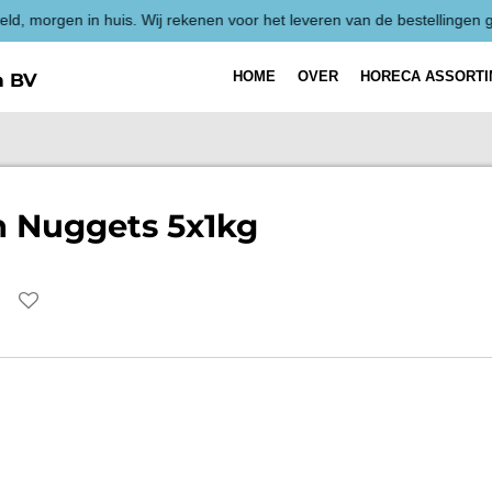
HOME
OVER
HORECA ASSORT
h BV
n Nuggets 5x1kg