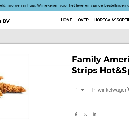
HOME
OVER
HORECA ASSORT
h BV
Family Amer
Strips Hot&S
In winkelwagen
D
D
S
e
e
h
l
e
a
e
l
r