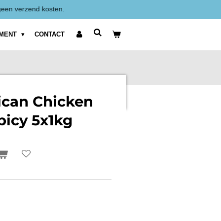
Alle prijzen zijn Exclusief BTW weergegeven.
IMENT
CONTACT
ican Chicken
picy 5x1kg