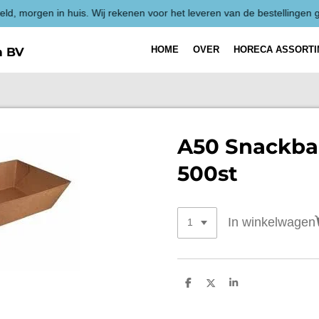
HOME
OVER
HORECA ASSORT
h BV
A50 Snackba
500st
In winkelwagen
D
D
S
e
e
h
l
e
a
e
l
r