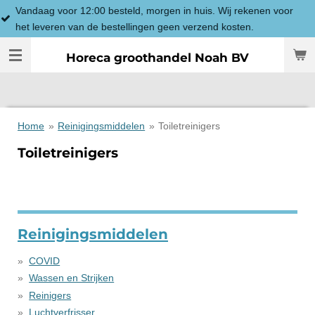
ag voor 12:00 besteld, morgen in huis. Wij rekenen voor
Ga
everen van de bestellingen geen verzend kosten.
direct
naar
Horeca groothandel Noah BV
de
hoofdinhoud
Home
»
Reinigingsmiddelen
»
Toiletreinigers
Toiletreinigers
Reinigingsmiddelen
COVID
Wassen en Strijken
Reinigers
Luchtverfrisser