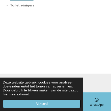
Toiletreinigers
© 2020 - 2026 hgnoahbv
Deze website gebruikt cookies voor analyse-
doeleinden en/of het tonen van advertenties.
Powered by
JouwWeb
Door gebruik te blijven maken van de site gaat u
hiermee akkoord.
Akkoord
E-mailadres
Telefoonnummer
Kaart
WhatsApp