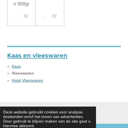
n 500gr
In winkelwagen
In winkelwagen
Kaas en vleeswaren
Kaas
Vleeswaren
Halal Vleeswaren
© 2020 - 2026 hgnoahbv
Deze website gebruikt cookies voor analyse-
doeleinden en/of het tonen van advertenties.
Powered by
JouwWeb
Door gebruik te blijven maken van de site gaat u
hiermee akkoord.