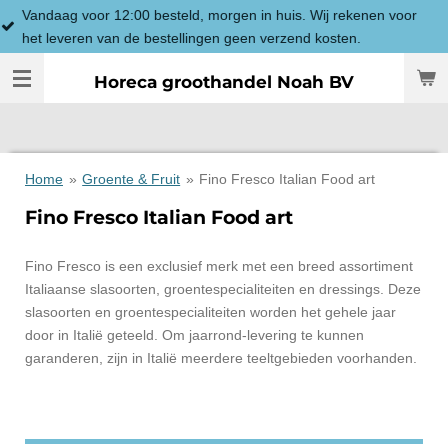
ag voor 12:00 besteld, morgen in huis. Wij rekenen voor
Ga
everen van de bestellingen geen verzend kosten.
direct
naar
Horeca groothandel Noah BV
de
hoofdinhoud
Home
»
Groente & Fruit
»
Fino Fresco Italian Food art
Fino Fresco Italian Food art
Fino Fresco is een exclusief merk met een breed assortiment
Italiaanse slasoorten, groentespecialiteiten en dressings. Deze
slasoorten en groentespecialiteiten worden het gehele jaar
door in Italië geteeld. Om jaarrond-levering te kunnen
garanderen, zijn in Italië meerdere teeltgebieden voorhanden.