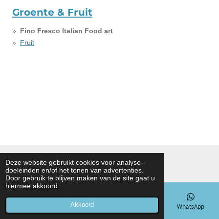
Groente & Fruit
Fino Fresco Italian Food art
Fruit
© 2020 - 2026 hgnoahbv
Deze website gebruikt cookies voor analyse-
doeleinden en/of het tonen van advertenties.
Powered by
JouwWeb
Door gebruik te blijven maken van de site gaat u
hiermee akkoord.
Akkoord
E-mailadres
Telefoonnummer
Kaart
WhatsApp